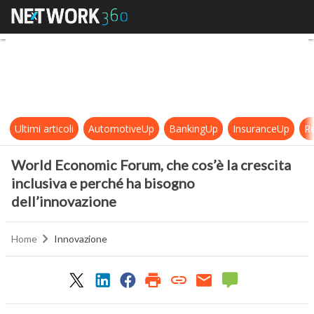
World Economic Forum, che cos’è la
Ultimi articoli
AutomotiveUp
BankingUp
InsuranceUp
Re
World Economic Forum, che cos’è la crescita
inclusiva e perché ha bisogno
dell’innovazione
Home
Innovazione