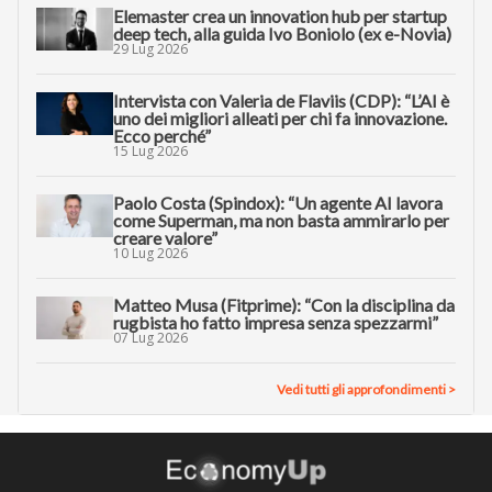
Elemaster crea un innovation hub per startup
deep tech, alla guida Ivo Boniolo (ex e-Novia)
29 Lug 2026
Intervista con Valeria de Flaviis (CDP): “L’AI è
uno dei migliori alleati per chi fa innovazione.
Ecco perché”
15 Lug 2026
Paolo Costa (Spindox): “Un agente AI lavora
come Superman, ma non basta ammirarlo per
creare valore”
10 Lug 2026
Matteo Musa (Fitprime): “Con la disciplina da
rugbista ho fatto impresa senza spezzarmi”
07 Lug 2026
Vedi tutti gli approfondimenti >