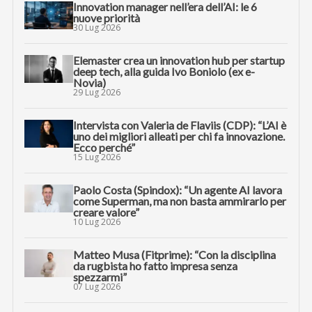
Innovation manager nell’era dell’AI: le 6
nuove priorità
30 Lug 2026
Elemaster crea un innovation hub per startup
deep tech, alla guida Ivo Boniolo (ex e-
Novia)
29 Lug 2026
Intervista con Valeria de Flaviis (CDP): “L’AI è
uno dei migliori alleati per chi fa innovazione.
Ecco perché”
15 Lug 2026
Paolo Costa (Spindox): “Un agente AI lavora
come Superman, ma non basta ammirarlo per
creare valore”
10 Lug 2026
Matteo Musa (Fitprime): “Con la disciplina
da rugbista ho fatto impresa senza
spezzarmi”
07 Lug 2026