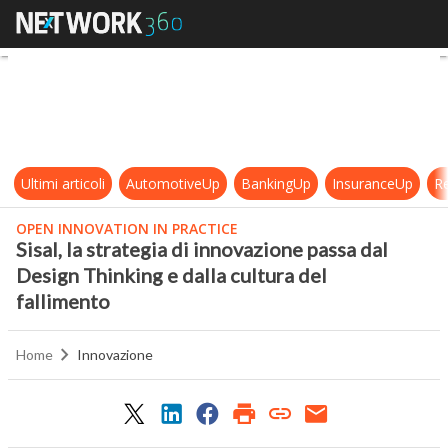
Sisal, la strategia di innovazione p
Ultimi articoli
AutomotiveUp
BankingUp
InsuranceUp
Re
OPEN INNOVATION IN PRACTICE
Sisal, la strategia di innovazione passa dal
Design Thinking e dalla cultura del
fallimento
Home
Innovazione