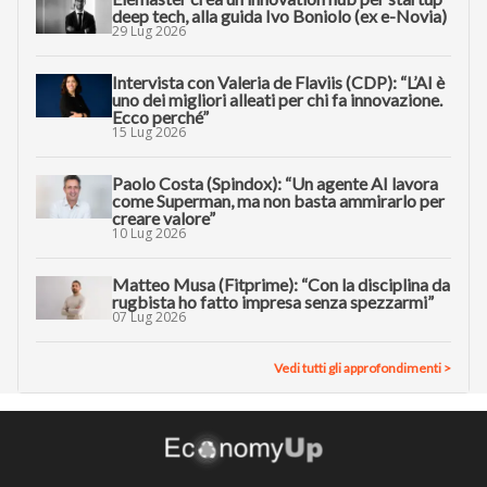
deep tech, alla guida Ivo Boniolo (ex e-Novia)
29 Lug 2026
Intervista con Valeria de Flaviis (CDP): “L’AI è
uno dei migliori alleati per chi fa innovazione.
Ecco perché”
15 Lug 2026
Paolo Costa (Spindox): “Un agente AI lavora
come Superman, ma non basta ammirarlo per
creare valore”
10 Lug 2026
Matteo Musa (Fitprime): “Con la disciplina da
rugbista ho fatto impresa senza spezzarmi”
07 Lug 2026
Vedi tutti gli approfondimenti >