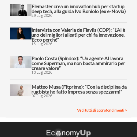
Elemaster crea un innovation hub per startup
deep tech, alla guida Ivo Boniolo (ex e-Novia)
29 Lug 2026
Intervista con Valeria de Flaviis (CDP): “L’AI è
uno dei migliori alleati per chi fa innovazione.
Ecco perché”
15 Lug 2026
Paolo Costa (Spindox): “Un agente AI lavora
come Superman, ma non basta ammirarlo per
creare valore”
10 Lug 2026
Matteo Musa (Fitprime): “Con la disciplina da
rugbista ho fatto impresa senza spezzarmi”
07 Lug 2026
Vedi tutti gli approfondimenti >