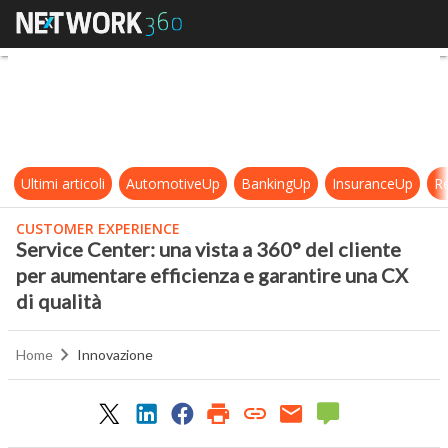
Service Center: una vista a 360° de
Ultimi articoli
AutomotiveUp
BankingUp
InsuranceUp
Re
CUSTOMER EXPERIENCE
Service Center: una vista a 360° del cliente
per aumentare efficienza e garantire una CX
di qualità
Home
Innovazione