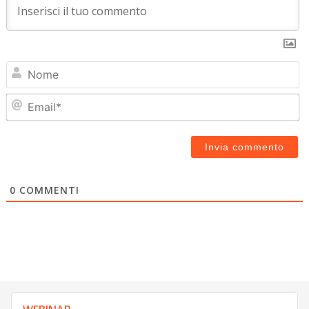
N
Em
0
COMMENTI