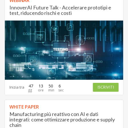
WEBINAR
InnoverAI Future Talk - Accelerare prototipi e
test, riducendo rischi e costi
47
13
50
5
Inizia tra
ISCRIVITI
WHITE PAPER
Manufacturing più reattivo con AI e dati
integrati: come ottimizzare produzione e supply
chain