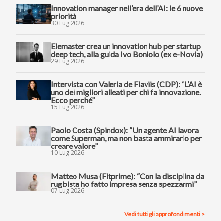
Innovation manager nell’era dell’AI: le 6 nuove
priorità
30 Lug 2026
Elemaster crea un innovation hub per startup
deep tech, alla guida Ivo Boniolo (ex e-Novia)
29 Lug 2026
Intervista con Valeria de Flaviis (CDP): “L’AI è
uno dei migliori alleati per chi fa innovazione.
Ecco perché”
15 Lug 2026
Paolo Costa (Spindox): “Un agente AI lavora
come Superman, ma non basta ammirarlo per
creare valore”
10 Lug 2026
Matteo Musa (Fitprime): “Con la disciplina da
rugbista ho fatto impresa senza spezzarmi”
07 Lug 2026
Vedi tutti gli approfondimenti >