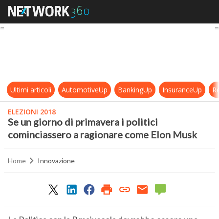
Se un giorno di primavera i politi
Ultimi articoli
AutomotiveUp
BankingUp
InsuranceUp
Re
ELEZIONI 2018
Se un giorno di primavera i politici
cominciassero a ragionare come Elon Musk
Home
Innovazione