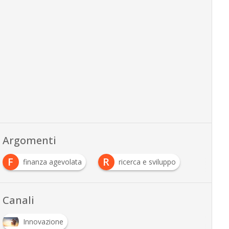
Argomenti
F
R
finanza agevolata
ricerca e sviluppo
Canali
Innovazione