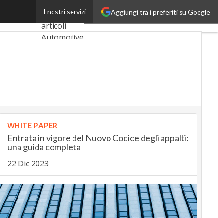
i del MIMIT
I nostri servizi
Aggiungi tra i preferiti su Google
Ultimi
articoli
AutomotiveUp
BankingUp
InsuranceUp
RetailUp
SmartMobilityUp
WHITE PAPER
Entrata in vigore del Nuovo Codice degli appalti:
una guida completa
Proptech
22 Dic 2023
Startup