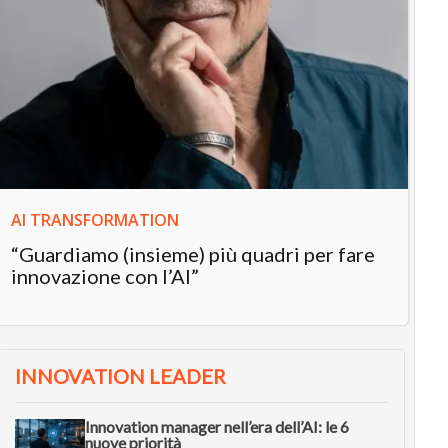
IN
In
“L
in
AI TRANSFORMATION
“Guardiamo (insieme) più quadri per fare
innovazione con l’AI”
INNOVATION LEADER
Innovation manager nell’era dell’AI: le 6
nuove priorità