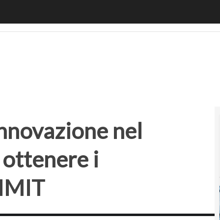
nnovazione nel Mezzogiorno: come ottenere i finanziament
innovazione nel
ottenere i
MIMIT