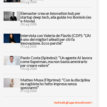
30 Lug 2026
Elemaster crea un innovation hub per
startup deep tech, alla guida Ivo Boniolo (ex
e-Novia)
29 Lug 2026
Intervista con Valeria de Flaviis (CDP): “L’AI
è uno dei migliori alleati per chi fa
innovazione. Ecco perché”
15 Lug 2026
Paolo Costa (Spindox): “Un agente AI lavora
come Superman, ma non basta ammirarlo
per creare valore”
10 Lug 2026
Matteo Musa (Fitprime): “Con la disciplina
da rugbista ho fatto impresa senza
spezzarmi”
07 Lug 2026
Vedi tutti gli approfondimenti >