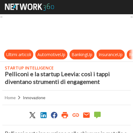
Pelliconi e la startup Leevia: così
Ultimi articoli
AutomotiveUp
BankingUp
InsuranceUp
Re
STARTUP INTELLIGENCE
Pelliconi e la startup Leevia: così i tappi
diventano strumenti di engagement
Home
Innovazione