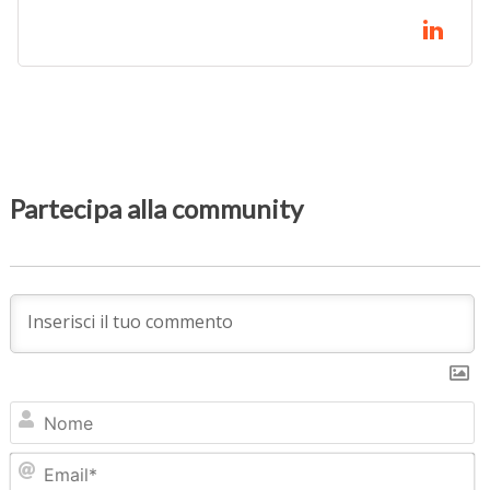
Partecipa alla community
N
Em