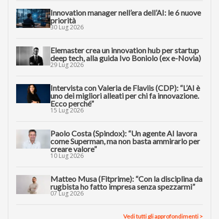
Innovation manager nell’era dell’AI: le 6 nuove
priorità
30 Lug 2026
Elemaster crea un innovation hub per startup
deep tech, alla guida Ivo Boniolo (ex e-Novia)
29 Lug 2026
Intervista con Valeria de Flaviis (CDP): “L’AI è
uno dei migliori alleati per chi fa innovazione.
Ecco perché”
15 Lug 2026
Paolo Costa (Spindox): “Un agente AI lavora
come Superman, ma non basta ammirarlo per
creare valore”
10 Lug 2026
Matteo Musa (Fitprime): “Con la disciplina da
rugbista ho fatto impresa senza spezzarmi”
07 Lug 2026
Vedi tutti gli approfondimenti >