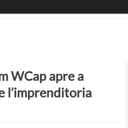
WCap apre a Napoli per sostenere l’imprenditoria digitale
im WCap apre a
e l’imprenditoria