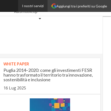
 del Sud
I nostri servizi
Aggiungi tra i preferiti su Google
Ultimi articoli
AutomotiveUp
BankingUp
InsuranceUp
RetailUp
SmartMobilityUp
Proptech
Startup
WHITE PAPER
Puglia 2014–2020: come gli investimenti FESR
hanno trasformato il territorio tra innovazione,
sostenibilità e inclusione
16 Lug 2025