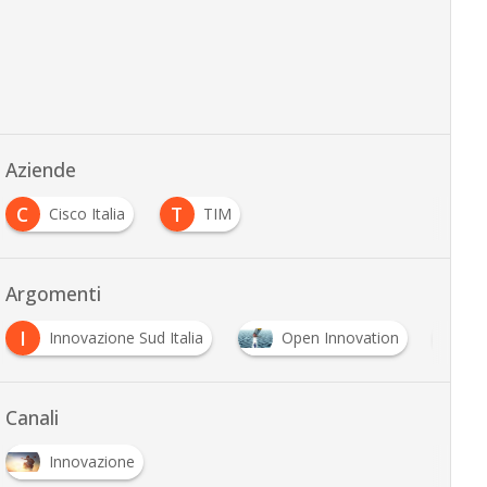
Aziende
C
T
Cisco Italia
TIM
…
Argomenti
I
T
Innovazione Sud Italia
Open Innovation
T
Canali
Innovazione