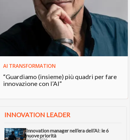
IN
In
“L
in
AI TRANSFORMATION
“Guardiamo (insieme) più quadri per fare
innovazione con l’AI”
INNOVATION LEADER
Innovation manager nell’era dell’AI: le 6
nuove priorità
30 Lug 2026