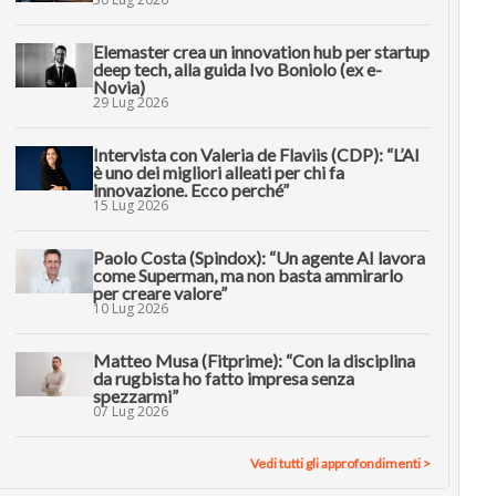
Elemaster crea un innovation hub per startup
deep tech, alla guida Ivo Boniolo (ex e-
Novia)
29 Lug 2026
Intervista con Valeria de Flaviis (CDP): “L’AI
è uno dei migliori alleati per chi fa
innovazione. Ecco perché”
15 Lug 2026
Paolo Costa (Spindox): “Un agente AI lavora
come Superman, ma non basta ammirarlo
per creare valore”
10 Lug 2026
Matteo Musa (Fitprime): “Con la disciplina
da rugbista ho fatto impresa senza
spezzarmi”
07 Lug 2026
Vedi tutti gli approfondimenti >