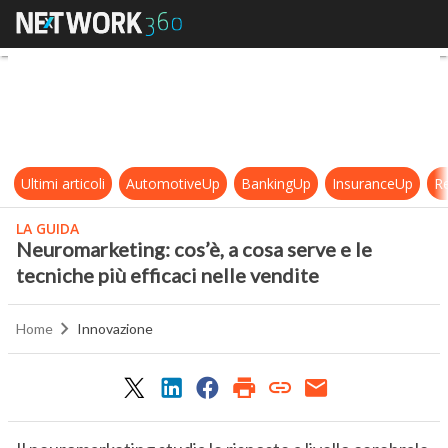
Neuromarketing: cos’è, a cosa serve
Ultimi articoli
AutomotiveUp
BankingUp
InsuranceUp
Re
LA GUIDA
Neuromarketing: cos’è, a cosa serve e le
tecniche più efficaci nelle vendite
Home
Innovazione