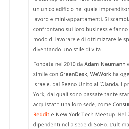
un unico edificio nel quale imprenditor
lavoro e mini-appartamenti. Si scambia
confrontano sui loro business e fanno
modo di lavorare e di ottimizzare le spe
diventando uno stile di vita.
Fondata nel 2010 da
Adam Neumann
simile con
GreenDesk
,
WeWork
ha oggi
Israele, dal Regno Unito all’Olanda. I p
York, dai quali sono passate tante sta
acquistato una loro sede, come
Consu
Reddit
e New York Tech Meetup
. Nel
dipendenti nella sede di SoHo. L’ultim