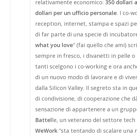
relativamente economico:
350 dollari
dollari per un ufficio personale
. I co-w
reception, internet, stampa e spazi pe
di far parte di una specie di incubator
what you love
” (fai quello che ami) sc
sempre in fresco, i divanetti in pelle o
tanti scelgono i co-working e ora anche
di un nuovo modo di lavorare e di vive
dalla Silicon Valley. Il segreto sta in q
di condivisione, di cooperazione che dà
sensazione di appartenere a un gruppo
Battel
le, un veterano del settore tech 
WeWork
“sta tentando di scalare una 