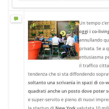
Un tempo c’er
oggi i co-livin
annullando que
privata. Se a 
entusiasma per
il traffico ci
tendenza che si sta diffondendo sopra
soltanto una scrivania in spazi di co-w
quadrati anche un posto dove poter s
e super-servito e pieno di nuovi imprend
la startup di
New York
valutata 10 mili