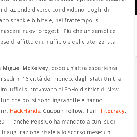
i di aziende diverse condividono luoghi di
no snack e bibite e, nel frattempo, si
 nascere nuovi progetti. Più che un semplice
se di affitto di un ufficio e delle utenze, sta
e
Miguel McKelvey
, dopo un’altra esperienza
 sedi in 16 città del mondo, dagli Stati Uniti a
rimi uffici si trovavano al SoHo district di New
rtup che poi si sono ingrandite e hanno
mr,
HackHands
, Coupon Follow, Turf,
Fitocracy
,
 2011, anche
PepsiCo
ha mandato alcuni suoi
a inaugurazione risale allo scorso mese: un