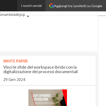
I nostri servizi
Aggiungi tra i preferiti su Google
eUp
BankingUp
SmartMobilityUp
WHITE PAPER
Vinci le sfide del workspace ibrido con la
digitalizzazione dei processi documentali
29 Gen 2024