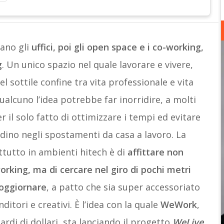
ano gli
uffici, poi gli open space e i co-working,
g
. Un unico spazio nel quale lavorare e vivere,
l sottile confine tra vita professionale e vita
qualcuno l’idea potrebbe far inorridire, a molti
 il solo fatto di ottimizzare i tempi ed evitare
ttadino negli spostamenti da casa a lavoro. La
ttutto in ambienti hitech è di
affittare non
orking, ma di cercare nel giro di pochi metri
oggiornare
, a patto che sia super accessoriato
itori e creativi. È l’idea con la quale
WeWork
,
ardi di dollari, sta lanciando il progetto
WeLive
,