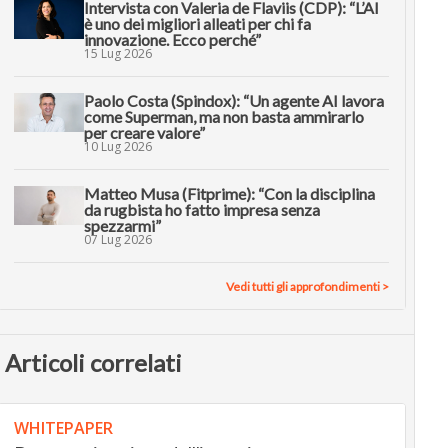
Intervista con Valeria de Flaviis (CDP): “L’AI
è uno dei migliori alleati per chi fa
innovazione. Ecco perché”
15 Lug 2026
Paolo Costa (Spindox): “Un agente AI lavora
come Superman, ma non basta ammirarlo
per creare valore”
10 Lug 2026
Matteo Musa (Fitprime): “Con la disciplina
da rugbista ho fatto impresa senza
spezzarmi”
07 Lug 2026
Vedi tutti gli approfondimenti >
Articoli correlati
WHITEPAPER