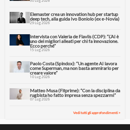
30 Lug 2026
Elemaster crea un innovation hub per startup
deep tech, alla guida Ivo Boniolo (ex e-Novia)
29 Lug 2026
Intervista con Valeria de Flaviis (CDP): “L’AI è
uno dei migliori alleati per chi fa innovazione.
Ecco perché”
15 Lug 2026
Paolo Costa (Spindox): “Un agente AI lavora
come Superman, ma non basta ammirarlo per
creare valore”
10 Lug 2026
Matteo Musa (Fitprime): “Con la disciplina da
rugbista ho fatto impresa senza spezzarmi”
07 Lug 2026
Vedi tutti gli approfondimenti >