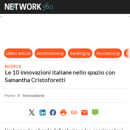
Le 10 innovazioni italiane nello sp
Ultimi articoli
AutomotiveUp
BankingUp
InsuranceUp
Re
RICERCA
Le 10 innovazioni italiane nello spazio con
Samantha Cristoforetti
Home
Innovazione