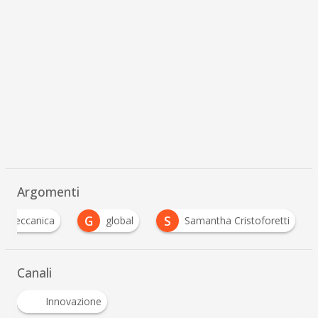
Argomenti
G
S
inmeccanica
global
Samantha Cristoforetti
Canali
Innovazione