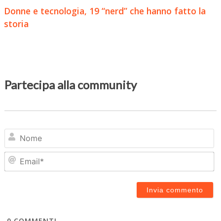
Donne e tecnologia, 19 “nerd” che hanno fatto la
storia
Partecipa alla community
N
Em
0
COMMENTI