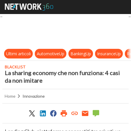
La sharing economy che non funzion
Ultimi articoli
AutomotiveUp
BankingUp
InsuranceUp
Re
BLACKLIST
La sharing economy che non funziona: 4 casi
da non imitare
Home
Innovazione