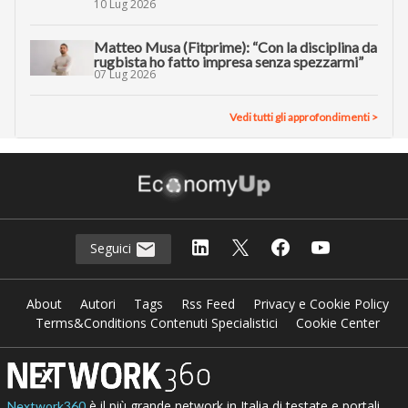
10 Lug 2026
Matteo Musa (Fitprime): “Con la disciplina da
rugbista ho fatto impresa senza spezzarmi”
07 Lug 2026
Vedi tutti gli approfondimenti >
Seguici
About
Autori
Tags
Rss Feed
Privacy e Cookie Policy
Terms&Conditions Contenuti Specialistici
Cookie Center
è il più grande network in Italia di testate e portali
Nextwork360