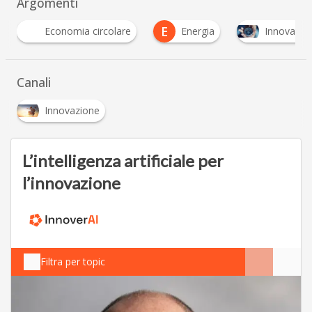
Argomenti
E
Energia
Innovation Management
Open
Canali
Innovazione
L’intelligenza artificiale per
l’innovazione
Filtra per topic