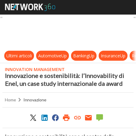
Innovazione e sostenibilità: l’Inno
Ultimi articoli
AutomotiveUp
BankingUp
InsuranceUp
Re
INNOVATION MANAGEMENT
Innovazione e sostenibilità: l’Innovability di
Enel, un case study internazionale da award
Home
Innovazione