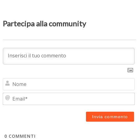
Partecipa alla community
N
Em
0
COMMENTI