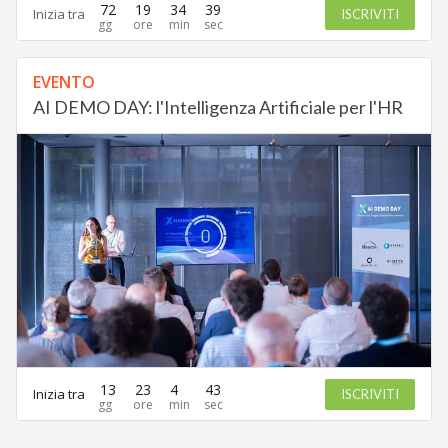
72
19
34
38
Inizia tra
ISCRIVITI
EVENTO
AI DEMO DAY: l'Intelligenza Artificiale per l'HR
13
23
4
43
Inizia tra
ISCRIVITI