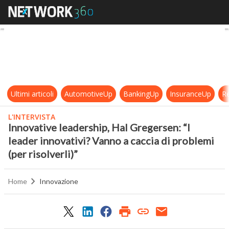
Innovative leadership, Hal Gregerse
Ultimi articoli
AutomotiveUp
BankingUp
InsuranceUp
Re
L'INTERVISTA
Innovative leadership, Hal Gregersen: “I
leader innovativi? Vanno a caccia di problemi
(per risolverli)”
Home
Innovazione