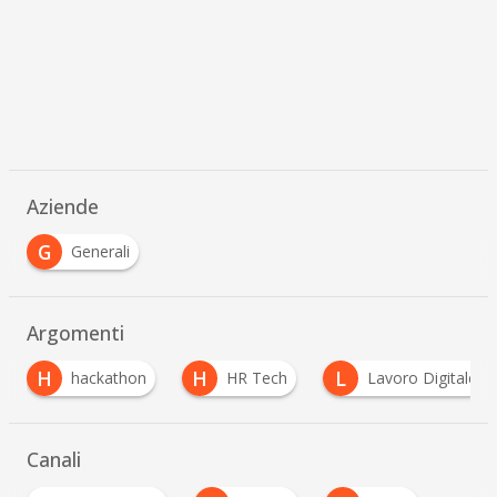
Aziende
G
Generali
Argomenti
H
H
L
V
hackathon
HR Tech
Lavoro Digitale
Canali