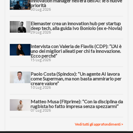
Innovation manager nell’era dell’AI: le 6 nuove
priorità
30 Lug 2026
Elemaster crea un innovation hub per startup
deep tech, alla guida Ivo Boniolo (ex e-Novia)
29 Lug 2026
Intervista con Valeria de Flaviis (CDP): “L’AI è
uno dei migliori alleati per chi fa innovazione.
Ecco perché”
15 Lug 2026
Paolo Costa (Spindox): “Un agente AI lavora
come Superman, ma non basta ammirarlo per
creare valore”
10 Lug 2026
Matteo Musa (Fitprime): “Con la disciplina da
rugbista ho fatto impresa senza spezzarmi”
07 Lug 2026
Vedi tutti gli approfondimenti >