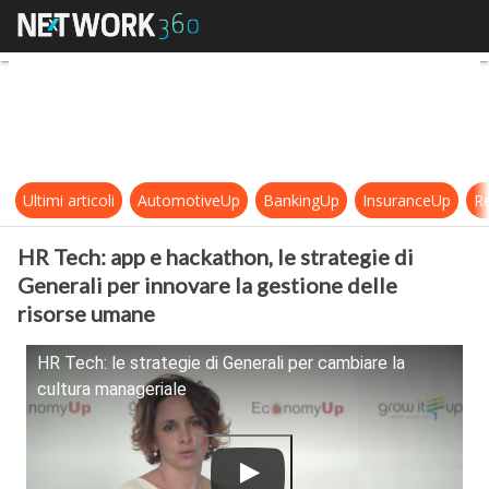
HR Tech: app e hackathon, le strat
Ultimi articoli
AutomotiveUp
BankingUp
InsuranceUp
Re
HR Tech: app e hackathon, le strategie di
Generali per innovare la gestione delle
risorse umane
HR Tech: le strategie di Generali per cambiare la
cultura manageriale