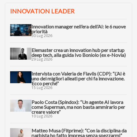
INNOVATION LEADER
Innovation manager nell’era dell’AI: le 6 nuove
priorità
30 Lug 2026
Elemaster crea un innovation hub per startup
deep tech, alla guida Ivo Boniolo (ex e-Novia)
29 Lug 2026
Intervista con Valeria de Flaviis (CDP): “L’AI è
uno dei migliori alleati per chi fa innovazione.
Ecco perché”
15 Lug 2026
Paolo Costa (Spindox): “Un agente AI lavora
come Superman, ma non basta ammirarlo per
creare valore”
10 Lug 2026
Matteo Musa (Fitprime): “Con la disciplina da
rugbista ho fatto impresa senza spezzarmi”