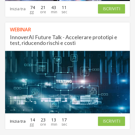
74
21
43
10
Inizia tra
ISCRIVITI
WEBINAR
InnoverAI Future Talk - Accelerare prototipi e
test, riducendo rischi e costi
14
23
13
17
Inizia tra
ISCRIVITI