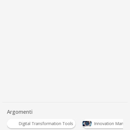
Argomenti
igital Transformation Tools
Innovation Management