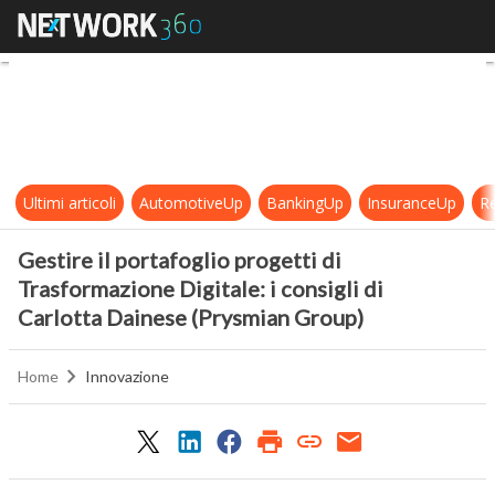
Gestire il portafoglio progetti di 
Ultimi articoli
AutomotiveUp
BankingUp
InsuranceUp
Re
Gestire il portafoglio progetti di
Trasformazione Digitale: i consigli di
Carlotta Dainese (Prysmian Group)
Home
Innovazione