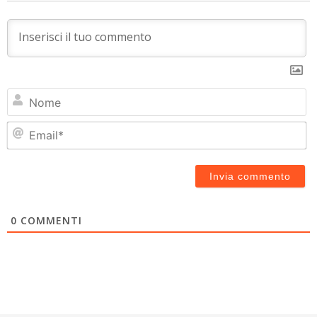
N
Em
0
COMMENTI