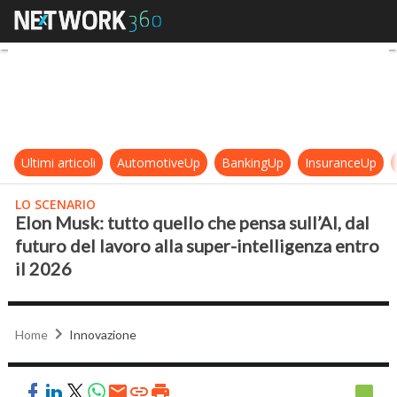
Elon Musk: tutto quello che pensa su
Ultimi articoli
AutomotiveUp
BankingUp
InsuranceUp
LO SCENARIO
Elon Musk: tutto quello che pensa sull’AI, dal
futuro del lavoro alla super-intelligenza entro
il 2026
Home
Innovazione