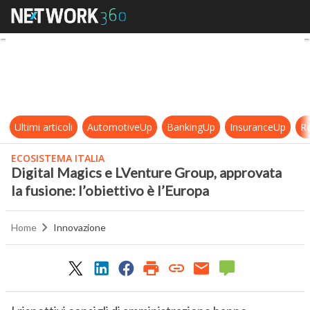
Digital Magics e LVenture Group, ap
Ultimi articoli
AutomotiveUp
BankingUp
InsuranceUp
Re
ECOSISTEMA ITALIA
Digital Magics e LVenture Group, approvata
la fusione: l’obiettivo è l’Europa
Home
Innovazione