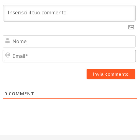
N
Em
0
COMMENTI