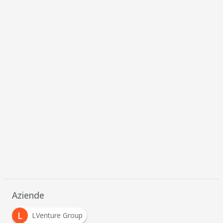
Aziende
L
LVenture Group