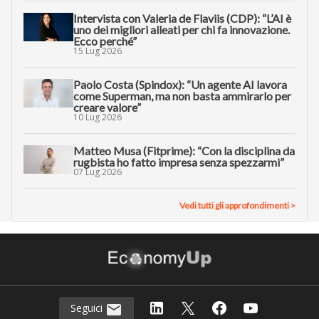
Intervista con Valeria de Flaviis (CDP): “L’AI è
uno dei migliori alleati per chi fa innovazione.
Ecco perché”
15 Lug 2026
Paolo Costa (Spindox): “Un agente AI lavora
come Superman, ma non basta ammirarlo per
creare valore”
10 Lug 2026
Matteo Musa (Fitprime): “Con la disciplina da
rugbista ho fatto impresa senza spezzarmi”
07 Lug 2026
Vedi tutti gli approfondimenti >
Seguici