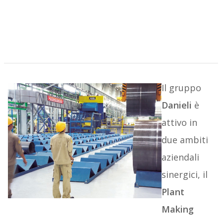
Il gruppo
Danieli
è
attivo in
due ambiti
aziendali
sinergici, il
Plant
Making