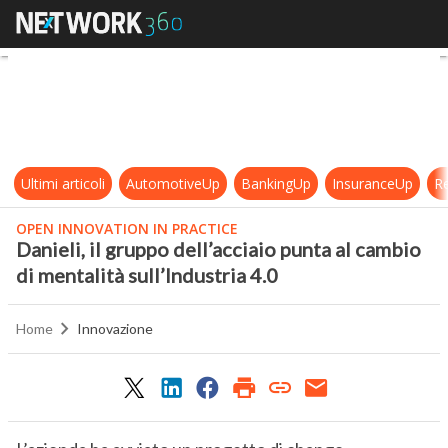
Danieli, il gruppo dell’acciaio punta
Ultimi articoli
AutomotiveUp
BankingUp
InsuranceUp
Re
OPEN INNOVATION IN PRACTICE
Danieli, il gruppo dell’acciaio punta al cambio
di mentalità sull’Industria 4.0
Home
Innovazione