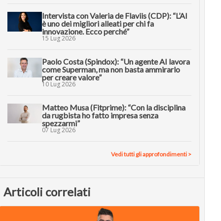
Intervista con Valeria de Flaviis (CDP): “L’AI
è uno dei migliori alleati per chi fa
innovazione. Ecco perché”
15 Lug 2026
Paolo Costa (Spindox): “Un agente AI lavora
come Superman, ma non basta ammirarlo
per creare valore”
10 Lug 2026
Matteo Musa (Fitprime): “Con la disciplina
da rugbista ho fatto impresa senza
spezzarmi”
07 Lug 2026
Vedi tutti gli approfondimenti >
Articoli correlati