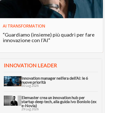
in
AI TRANSFORMATION
“Guardiamo (insieme) più quadri per fare
innovazione con l’AI”
INNOVATION LEADER
Innovation manager nell’era dell’AI: le 6
nuove priorità
30 Lug 2026
Elemaster crea un innovation hub per
startup deep tech, alla guida Ivo Boniolo (ex
e-Novia)
29 Lug 2026