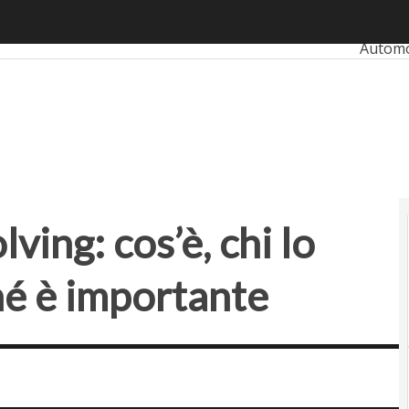
ng: cos’è, chi lo può utilizzare, perché è importante
Ultimi a
Autom
Banki
Retail
SmartM
Startu
ving: cos’è, chi lo
hé è importante