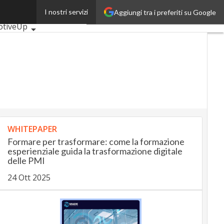
I nostri servizi
Aggiungi tra i preferiti su Google
rticoli
otiveUp
ngUp
InsuranceUp
Up
obilityUp
Proptech
p
WHITEPAPER
Formare per trasformare: come la formazione
esperienziale guida la trasformazione digitale
delle PMI
24 Ott 2025