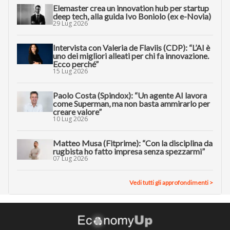
Elemaster crea un innovation hub per startup
deep tech, alla guida Ivo Boniolo (ex e-Novia)
29 Lug 2026
Intervista con Valeria de Flaviis (CDP): “L’AI è
uno dei migliori alleati per chi fa innovazione.
Ecco perché”
15 Lug 2026
Paolo Costa (Spindox): “Un agente AI lavora
come Superman, ma non basta ammirarlo per
creare valore”
10 Lug 2026
Matteo Musa (Fitprime): “Con la disciplina da
rugbista ho fatto impresa senza spezzarmi”
07 Lug 2026
Vedi tutti gli approfondimenti >