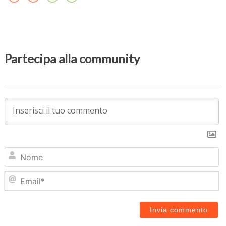
Partecipa alla community
N
Em