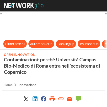
Contaminazioni: perché Universit
Ultimi articoli
AutomotiveUp
BankingUp
InsuranceUp
Re
OPEN INNOVATION
Contaminazioni: perché Università Campus
Bio-Medico di Roma entra nell’ecosistema di
Copernico
Home
Innovazione