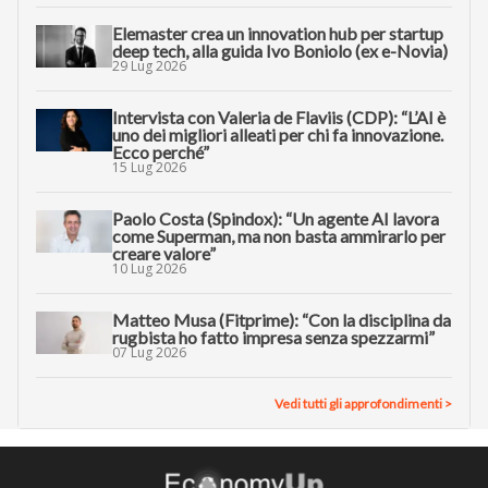
Elemaster crea un innovation hub per startup
deep tech, alla guida Ivo Boniolo (ex e-Novia)
29 Lug 2026
Intervista con Valeria de Flaviis (CDP): “L’AI è
uno dei migliori alleati per chi fa innovazione.
Ecco perché”
15 Lug 2026
Paolo Costa (Spindox): “Un agente AI lavora
come Superman, ma non basta ammirarlo per
creare valore”
10 Lug 2026
Matteo Musa (Fitprime): “Con la disciplina da
rugbista ho fatto impresa senza spezzarmi”
07 Lug 2026
Vedi tutti gli approfondimenti >