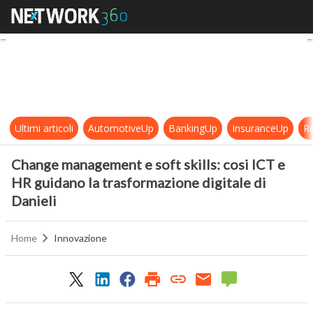
Change management e soft skills: c
Ultimi articoli
AutomotiveUp
BankingUp
InsuranceUp
Re
Change management e soft skills: cosi ICT e
HR guidano la trasformazione digitale di
Danieli
Home
Innovazione