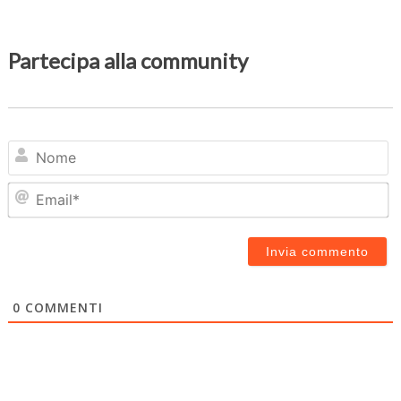
Partecipa alla community
N
Em
0
COMMENTI