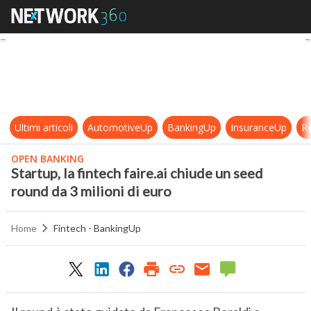
Startup, la fintech faire.ai chiude 
Ultimi articoli
AutomotiveUp
BankingUp
InsuranceUp
Re
OPEN BANKING
Startup, la fintech faire.ai chiude un seed
round da 3 milioni di euro
Home
Fintech - BankingUp