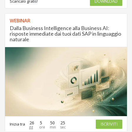
Scaricalo gratis!
DOWNLOAD
WEBINAR
Dalla Business Intelligence alla Business AI:
risposte immediate dai tuoi dati SAP in linguaggio
naturale
26
5
50
25
Inizia tra
ISCRIVITI