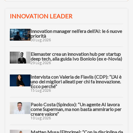
INNOVATION LEADER
Innovation manager nell’era dell’AI: le 6 nuove
priorità
30 Lug 2026
Elemaster crea un innovation hub per startup
deep tech, alla guida Ivo Boniolo (ex e-Novia)
29 Lug 2026
Intervista con Valeria de Flaviis (CDP): “L’AI è
uno dei migliori alleati per chi fa innovazione.
Ecco perché”
15 Lug 2026
Paolo Costa (Spindox): “Un agente AI lavora
come Superman, ma non basta ammirarlo per
creare valore”
10 Lug 2026
Matteo Musa (Fitprime): “Con la disciplina da