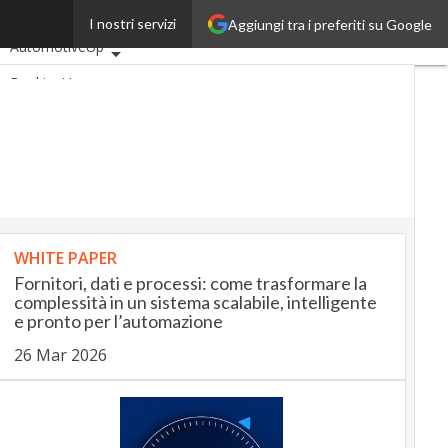
ca
I nostri servizi
Aggiungi tra i preferiti su Google
Ultimi articoli
AutomotiveUp
BankingUp
InsuranceUp
RetailUp
SmartMobilityUp
Proptech
Startup
WHITE PAPER
Fornitori, dati e processi: come trasformare la
complessità in un sistema scalabile, intelligente
e pronto per l’automazione
26 Mar 2026