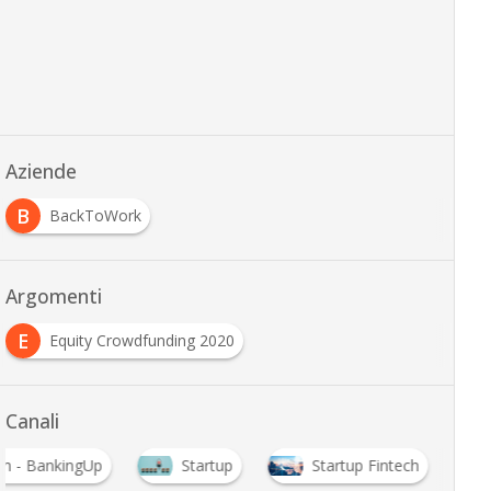
Aziende
B
BackToWork
Argomenti
E
Equity Crowdfunding 2020
Canali
ch - BankingUp
Startup
Startup Fintech