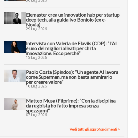
30 Lug 2026
Elemaster crea un innovation hub per startup
deep tech, alla guida Ivo Boniolo (ex e-
Novia)
29 Lug 2026
Intervista con Valeria de Flaviis (CDP): “L’AI
è uno dei migliori alleati per chi fa
innovazione. Ecco perché”
15 Lug 2026
Paolo Costa (Spindox): “Un agente AI lavora
come Superman, ma non basta ammirarlo
per creare valore”
10 Lug 2026
Matteo Musa (Fitprime): “Con la disciplina
da rugbista ho fatto impresa senza
spezzarmi”
07 Lug 2026
Vedi tutti gli approfondimenti >