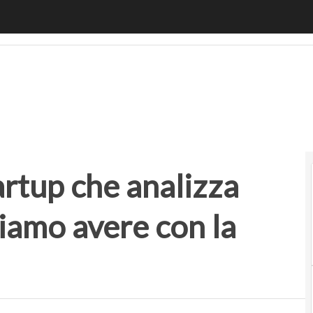
rtup che analizza quanto credito possiamo avere con la ban
tartup che analizza
iamo avere con la