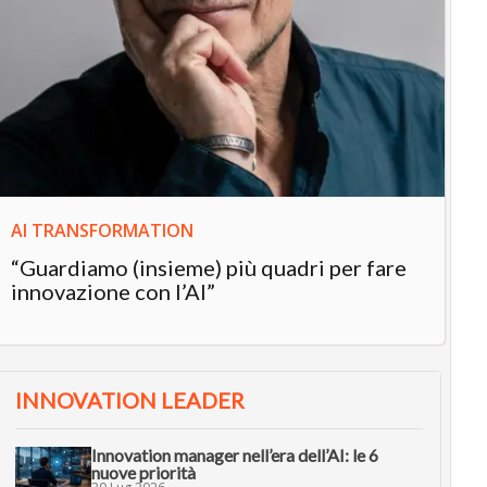
IN
In
“L
in
AI TRANSFORMATION
“Guardiamo (insieme) più quadri per fare
innovazione con l’AI”
INNOVATION LEADER
Innovation manager nell’era dell’AI: le 6
nuove priorità