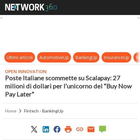
Poste Italiane scommette su Scalapa
Ultimi articoli
AutomotiveUp
BankingUp
InsuranceUp
Re
OPEN INNOVATION
Poste Italiane scommette su Scalapay: 27
milioni di dollari per l’unicorno del “Buy Now
Pay Later”
Home
Fintech - BankingUp