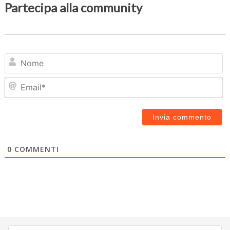
Partecipa alla community
N
Em
0
COMMENTI