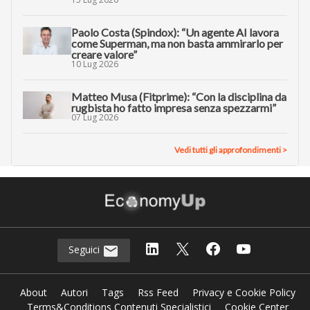
Paolo Costa (Spindox): “Un agente AI lavora
come Superman, ma non basta ammirarlo per
creare valore”
10 Lug 2026
Matteo Musa (Fitprime): “Con la disciplina da
rugbista ho fatto impresa senza spezzarmi”
07 Lug 2026
Vedi tutti gli approfondimenti >
Seguici
About
Autori
Tags
Rss Feed
Privacy e Cookie Policy
Terms&Conditions Contenuti Specialistici
Cookie Center