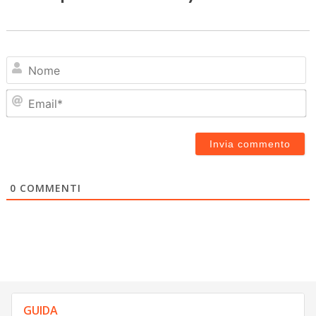
N
Em
0
COMMENTI
GUIDA