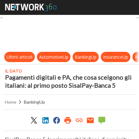
Pagamenti digitali e PA, che cosa sc
Ultimi articoli
AutomotiveUp
BankingUp
InsuranceUp
Re
IL DATO
Pagamenti digitali e PA, che cosa scelgono gli
italiani: al primo posto SisalPay-Banca 5
Home
BankingUp