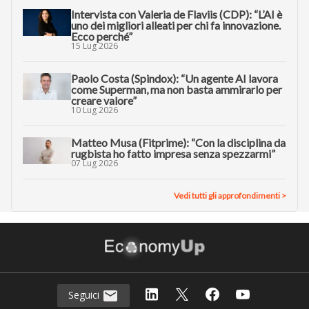
Intervista con Valeria de Flaviis (CDP): “L’AI è
uno dei migliori alleati per chi fa innovazione.
Ecco perché”
15 Lug 2026
Paolo Costa (Spindox): “Un agente AI lavora
come Superman, ma non basta ammirarlo per
creare valore”
10 Lug 2026
Matteo Musa (Fitprime): “Con la disciplina da
rugbista ho fatto impresa senza spezzarmi”
07 Lug 2026
Vedi tutti gli approfondimenti >
Seguici