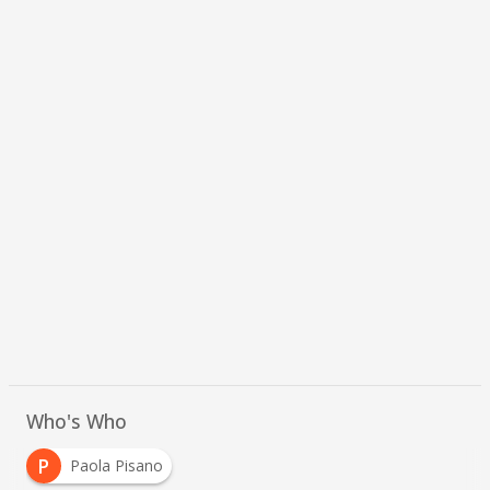
Who's Who
P
Paola Pisano