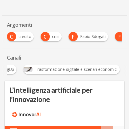
Argomenti
C
F
F
crisi
Fabio Sdogati
finanziamenti
…
Canali
Fintech - BankingUp
Trasformazione digitale e s
…
L’intelligenza artificiale per
l’innovazione