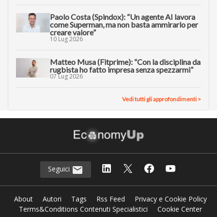
Paolo Costa (Spindox): “Un agente AI lavora
come Superman, ma non basta ammirarlo per
creare valore”
10 Lug 2026
Matteo Musa (Fitprime): “Con la disciplina da
rugbista ho fatto impresa senza spezzarmi”
07 Lug 2026
Vedi tutti gli approfondimenti >
Seguici
About
Autori
Tags
Rss Feed
Privacy e Cookie Policy
Terms&Conditions Contenuti Specialistici
Cookie Center