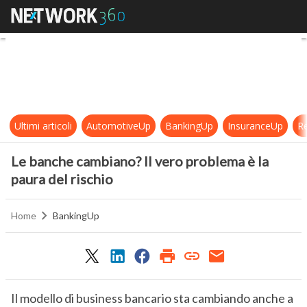
Le banche cambiano? Il vero proble
Ultimi articoli
AutomotiveUp
BankingUp
InsuranceUp
Re
Le banche cambiano? Il vero problema è la
paura del rischio
Home
BankingUp
Il modello di business bancario sta cambiando anche a