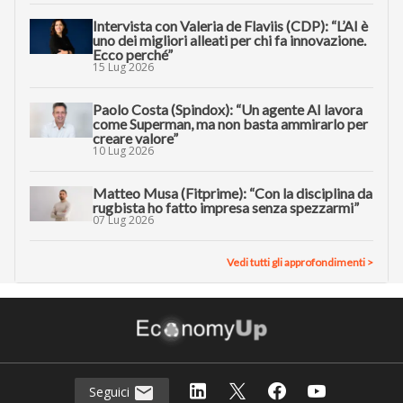
Intervista con Valeria de Flaviis (CDP): “L’AI è
uno dei migliori alleati per chi fa innovazione.
Ecco perché”
15 Lug 2026
Paolo Costa (Spindox): “Un agente AI lavora
come Superman, ma non basta ammirarlo per
creare valore”
10 Lug 2026
Matteo Musa (Fitprime): “Con la disciplina da
rugbista ho fatto impresa senza spezzarmi”
07 Lug 2026
Vedi tutti gli approfondimenti >
Seguici