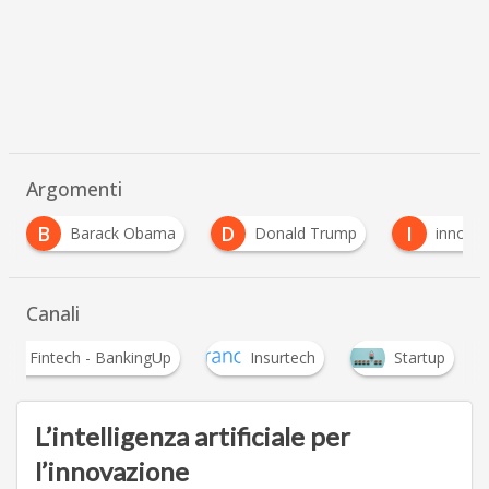
Argomenti
D
I
I
 Obama
Donald Trump
innovazione
In
Canali
Fintech - BankingUp
Insurtech
Startup
L’intelligenza artificiale per
l’innovazione