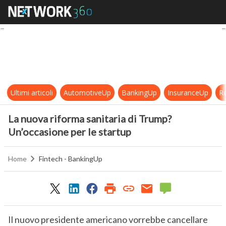
La nuova riforma sanitaria di Trum
Ultimi articoli
AutomotiveUp
BankingUp
InsuranceUp
Re
La nuova riforma sanitaria di Trump?
Un’occasione per le startup
Home
Fintech - BankingUp
Il nuovo presidente americano vorrebbe cancellare