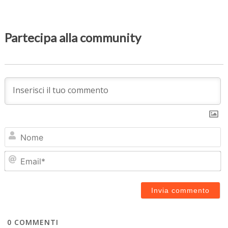
Partecipa alla community
N
Em
0
COMMENTI