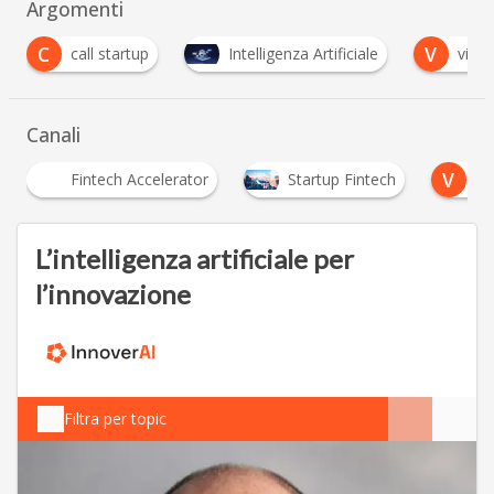
Argomenti
C
V
call startup
Intelligenza Artificiale
video
Canali
V
Fintech Accelerator
Startup Fintech
Video
L’intelligenza artificiale per
l’innovazione
Filtra per topic