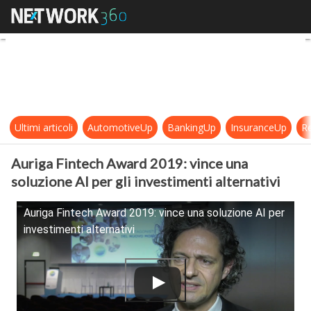
Auriga Fintech Award 2019: vince u
Ultimi articoli
AutomotiveUp
BankingUp
InsuranceUp
Re
Auriga Fintech Award 2019: vince una
soluzione AI per gli investimenti alternativi
Auriga Fintech Award 2019: vince una soluzione AI per
investimenti alternativi