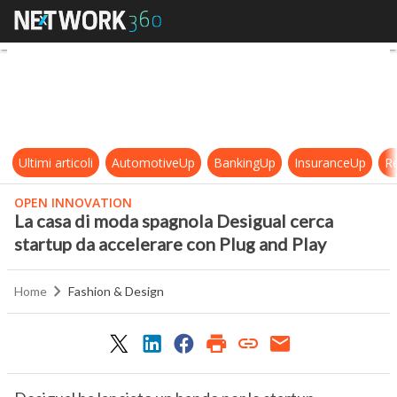
La casa di moda spagnola Desigual 
Ultimi articoli
AutomotiveUp
BankingUp
InsuranceUp
Re
OPEN INNOVATION
La casa di moda spagnola Desigual cerca
startup da accelerare con Plug and Play
Home
Fashion & Design