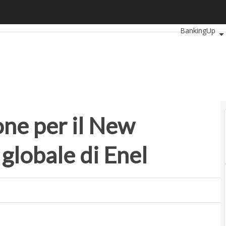
per il New Normal: al via la call globale di Enel
Ultimi articoli
BankingUp
SmartMobilit
one per il New
l globale di Enel