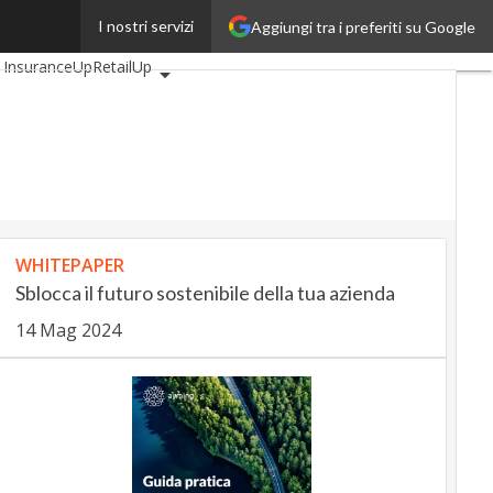
AutomotiveUp
I nostri servizi
Aggiungi tra i preferiti su Google
InsuranceUp
RetailUp
yUp
Proptech
Startup
WHITEPAPER
Sblocca il futuro sostenibile della tua azienda
14 Mag 2024