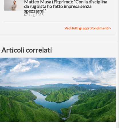
Matteo Musa (Fitprime): “Con la disciplina
da rugbista ho fatto impresa senza
spezzarmi”
07 Lug 2026
Vedi tutti gli approfondimenti >
Articoli correlati