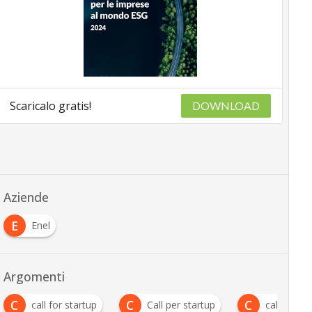
Scaricalo gratis!
DOWNLOAD
Aziende
E
Enel
Argomenti
C
C
C
call for startup
Call per startup
call startu