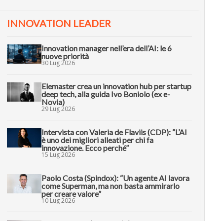
INNOVATION LEADER
Innovation manager nell’era dell’AI: le 6
nuove priorità
30 Lug 2026
Elemaster crea un innovation hub per startup
deep tech, alla guida Ivo Boniolo (ex e-
Novia)
29 Lug 2026
Intervista con Valeria de Flaviis (CDP): “L’AI
è uno dei migliori alleati per chi fa
innovazione. Ecco perché”
15 Lug 2026
Paolo Costa (Spindox): “Un agente AI lavora
come Superman, ma non basta ammirarlo
per creare valore”
10 Lug 2026