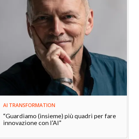
IN
In
“L
in
AI TRANSFORMATION
“Guardiamo (insieme) più quadri per fare
innovazione con l’AI”