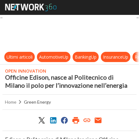
Officine Edison, nasce al Politecnic
Ultimi articoli
AutomotiveUp
BankingUp
InsuranceUp
Re
OPEN INNOVATION
Officine Edison, nasce al Politecnico di
Milano il polo per l’innovazione nell’energia
Home
Green Energy