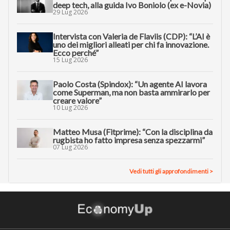
deep tech, alla guida Ivo Boniolo (ex e-Novia)
29 Lug 2026
Intervista con Valeria de Flaviis (CDP): “L’AI è
uno dei migliori alleati per chi fa innovazione.
Ecco perché”
15 Lug 2026
Paolo Costa (Spindox): “Un agente AI lavora
come Superman, ma non basta ammirarlo per
creare valore”
10 Lug 2026
Matteo Musa (Fitprime): “Con la disciplina da
rugbista ho fatto impresa senza spezzarmi”
07 Lug 2026
Vedi tutti gli approfondimenti >