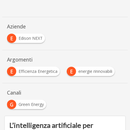
Aziende
E
Edison NEXT
Argomenti
E
E
Efficienza Energetica
energie rinnovabili
Canali
G
Green Energy
L’intelligenza artificiale per