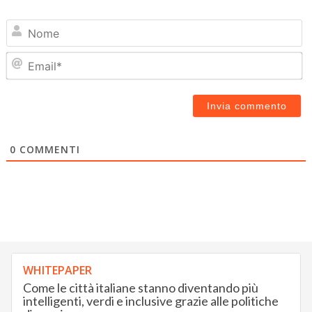
N
Em
0
COMMENTI
WHITEPAPER
Come le città italiane stanno diventando più
intelligenti, verdi e inclusive grazie alle politiche