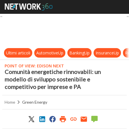
Comunità energetiche rinnovabili: 
Ultimi articoli
AutomotiveUp
BankingUp
InsuranceUp
Re
POINT OF VIEW: EDISON NEXT
Comunità energetiche rinnovabili: un
modello di sviluppo sostenibile e
competitivo per imprese e PA
Home
Green Energy