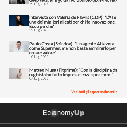
29 Lug 2026
Intervista con Valeria de Flaviis (CDP): “L’AI è
uno dei migliori alleati per chi fa innovazione.
Ecco perché”
15 Lug 2026
Paolo Costa (Spindox): “Un agente AI lavora
come Superman, ma non basta ammirarlo per
creare valore”
10 Lug 2026
Matteo Musa (Fitprime): “Con la disciplina da
rugbista ho fatto impresa senza spezzarmi”
07 Lug 2026
Vedi tutti gli approfondimenti >