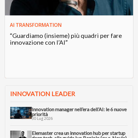
AI TRANSFORMATION
“Guardiamo (insieme) più quadri per fare
innovazione con l’AI”
INNOVATION LEADER
Innovation manager nell’era dell’AI: le 6 nuove
priorità
30 Lug 2026
Elemaster crea un innovation hub per startup
deep tech, alla guida Ivo Boniolo (ex e-Novia)