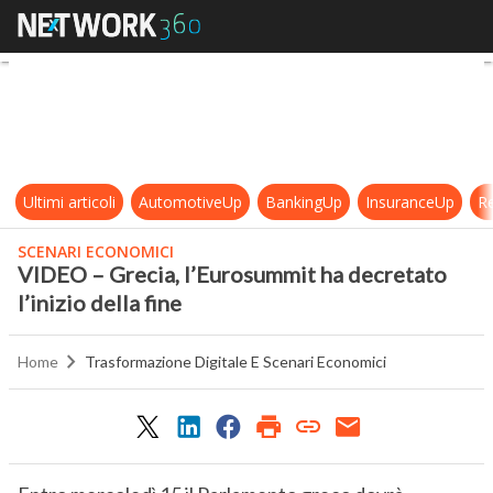
VIDEO – Grecia, l’Eurosummit ha dec
Ultimi articoli
AutomotiveUp
BankingUp
InsuranceUp
Re
SCENARI ECONOMICI
VIDEO – Grecia, l’Eurosummit ha decretato
l’inizio della fine
Home
Trasformazione Digitale E Scenari Economici