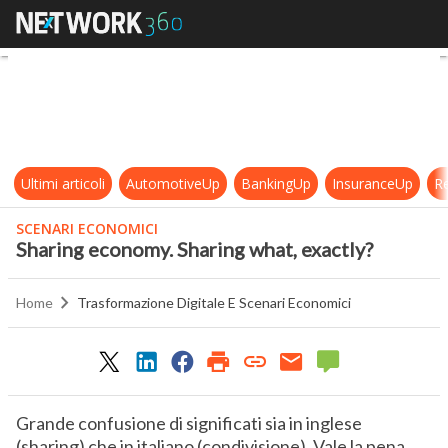
Sharing economy. Sharing what, ex
Ultimi articoli
AutomotiveUp
BankingUp
InsuranceUp
Re
SCENARI ECONOMICI
Sharing economy. Sharing what, exactly?
Home
Trasformazione Digitale E Scenari Economici
Grande confusione di significati sia in inglese
(sharing) che in italiano (condivisione). Vale la pena