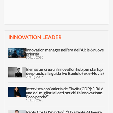
INNOVATION LEADER
Innovation manager nell’era dell’AI: le 6 nuove
priorità
30 Lug 2026
Elemaster crea un innovation hub per startup
deep tech, alla guida Ivo Boniolo (ex e-Novia)
29 Lug 2026
Intervista con Valeria de Flaviis (CDP): “L’AI è
uno dei migliori alleati per chi fa innovazione.
Ecco perché”
15 Lug 2026
Paolo Costa (Spindox): “Un agente AI lavora