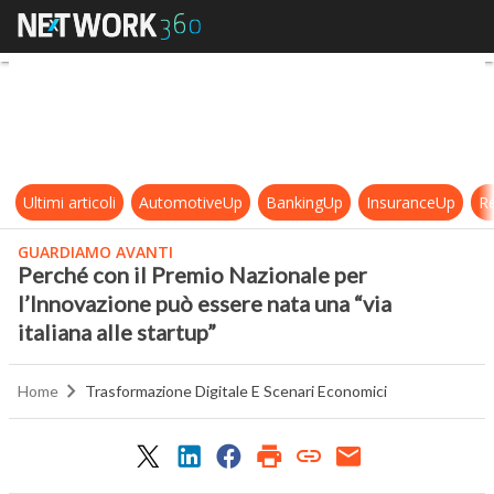
Perché con il Premio Nazionale per 
Ultimi articoli
AutomotiveUp
BankingUp
InsuranceUp
Re
GUARDIAMO AVANTI
Perché con il Premio Nazionale per
l’Innovazione può essere nata una “via
italiana alle startup”
Home
Trasformazione Digitale E Scenari Economici