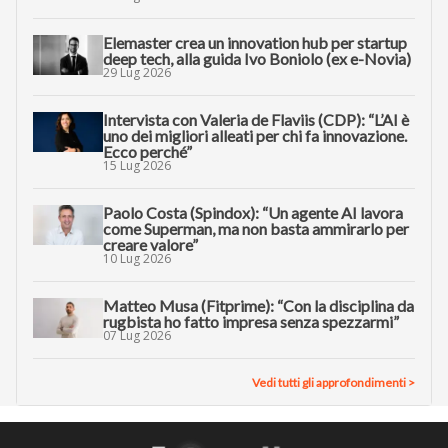
Elemaster crea un innovation hub per startup
deep tech, alla guida Ivo Boniolo (ex e-Novia)
29 Lug 2026
Intervista con Valeria de Flaviis (CDP): “L’AI è
uno dei migliori alleati per chi fa innovazione.
Ecco perché”
15 Lug 2026
Paolo Costa (Spindox): “Un agente AI lavora
come Superman, ma non basta ammirarlo per
creare valore”
10 Lug 2026
Matteo Musa (Fitprime): “Con la disciplina da
rugbista ho fatto impresa senza spezzarmi”
07 Lug 2026
Vedi tutti gli approfondimenti >