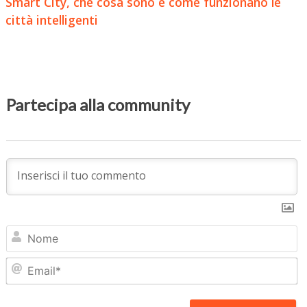
Smart City, che cosa sono e come funzionano le
città intelligenti
Partecipa alla community
N
Em