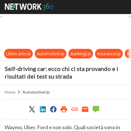
Self-driving car: ecco chi ci sta pro
Ultimi articoli
AutomotiveUp
BankingUp
InsuranceUp
Re
Self-driving car: ecco chi ci sta provando e i
risultati dei test su strada
Home
AutomotiveUp
Waymo, Uber, Ford e non solo. Quali società sono in