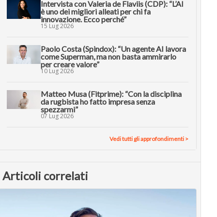
Intervista con Valeria de Flaviis (CDP): “L’AI
è uno dei migliori alleati per chi fa
innovazione. Ecco perché”
15 Lug 2026
Paolo Costa (Spindox): “Un agente AI lavora
come Superman, ma non basta ammirarlo
per creare valore”
10 Lug 2026
Matteo Musa (Fitprime): “Con la disciplina
da rugbista ho fatto impresa senza
spezzarmi”
07 Lug 2026
Vedi tutti gli approfondimenti >
Articoli correlati