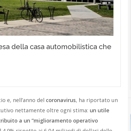
io e, nell’anno del
coronavirus
, ha riportato un
cutivo nettamente oltre ogni stima:
un utile
ttribuito a un “miglioramento operativo
l 4,9% rispetto ai 6,04 miliardi di dollari dello