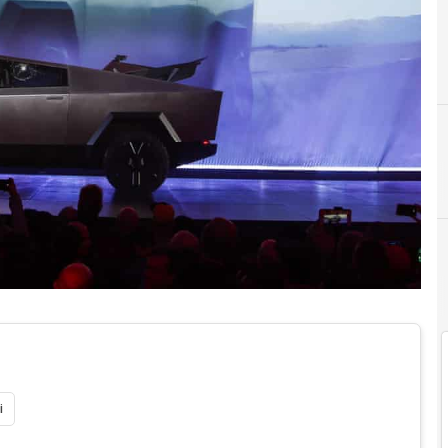
C
Camion elettrici
i