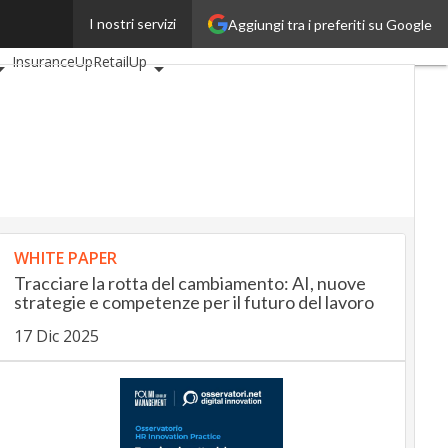
I nostri servizi
Aggiungi tra i preferiti su Google
i
AutomotiveUp
InsuranceUp
RetailUp
tyUp
Proptech
Startup
WHITE PAPER
Tracciare la rotta del cambiamento: AI, nuove
strategie e competenze per il futuro del lavoro
17 Dic 2025