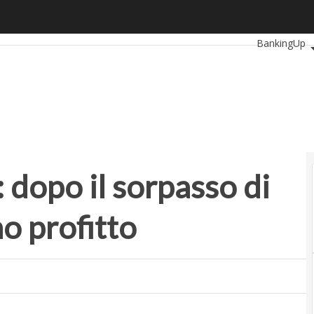
dopo il sorpasso di Toyota, arriva il primo profitto
Ultimi articol
BankingUp
SmartMobili
: dopo il sorpasso di
mo profitto