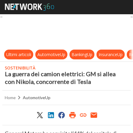
La guerra dei camion elettrici: GM 
Ultimi articoli
AutomotiveUp
BankingUp
InsuranceUp
Re
SOSTENIBILITÀ
La guerra dei camion elettrici: GM si allea
con Nikola, concorrente di Tesla
Home
AutomotiveUp