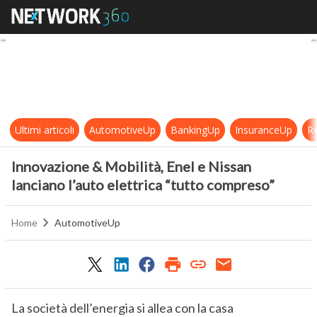
Innovazione & Mobilità, Enel e Nis
Ultimi articoli
AutomotiveUp
BankingUp
InsuranceUp
Re
Innovazione & Mobilità, Enel e Nissan
lanciano l’auto elettrica “tutto compreso”
Home
AutomotiveUp
La società dell’energia si allea con la casa