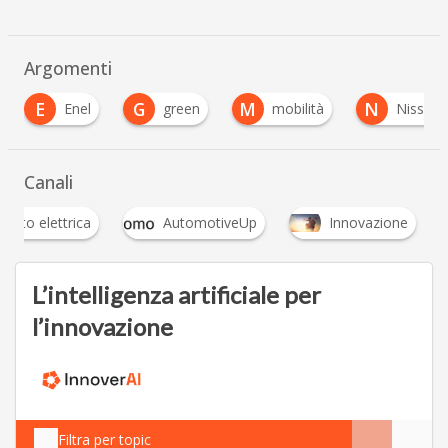
Argomenti
E
G
M
N
Enel
green
mobilità
Nissan
Canali
Auto elettrica
AutomotiveUp
Innovazione
L’intelligenza artificiale per
l’innovazione
Filtra per topic