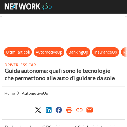
Guida autonoma: quali sono le tecn
Ultimi articoli
AutomotiveUp
BankingUp
InsuranceUp
Re
DRIVERLESS CAR
Guida autonoma: quali sono le tecnologie
che permettono alle auto di guidare da sole
Home
AutomotiveUp