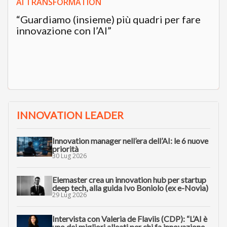
AI TRANSFORMATION
“Guardiamo (insieme) più quadri per fare
innovazione con l’AI”
INNOVATION LEADER
Innovation manager nell’era dell’AI: le 6 nuove
priorità
30 Lug 2026
Elemaster crea un innovation hub per startup
deep tech, alla guida Ivo Boniolo (ex e-Novia)
29 Lug 2026
Intervista con Valeria de Flaviis (CDP): “L’AI è
uno dei migliori alleati per chi fa innovazione.