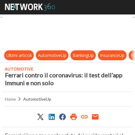
Ferrari contro il coronavirus: il te
Ultimi articoli
AutomotiveUp
BankingUp
InsuranceUp
Re
AUTOMOTIVE
Ferrari contro il coronavirus: il test dell’app
Immuni e non solo
Home
AutomotiveUp