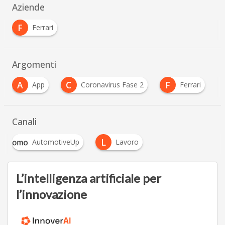
Aziende
F
Ferrari
Argomenti
A
C
F
App
Coronavirus Fase 2
Ferrari
Canali
L
AutomotiveUp
Lavoro
L’intelligenza artificiale per
l’innovazione