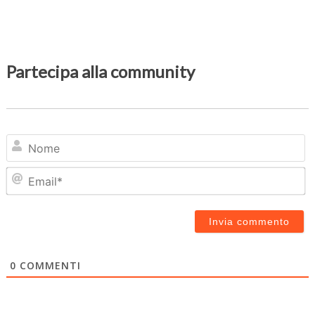
Partecipa alla community
N
Em
0
COMMENTI