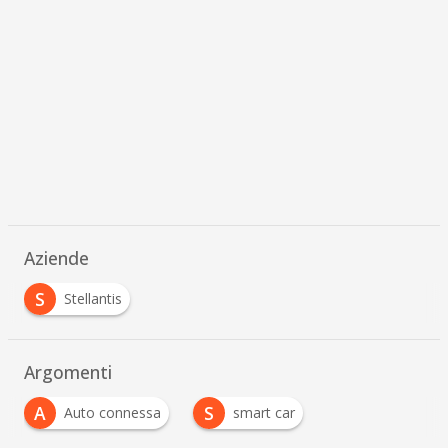
Aziende
S
Stellantis
Argomenti
A
S
Auto connessa
smart car