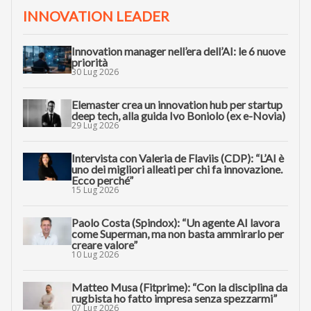
INNOVATION LEADER
Innovation manager nell’era dell’AI: le 6 nuove
priorità
30 Lug 2026
Elemaster crea un innovation hub per startup
deep tech, alla guida Ivo Boniolo (ex e-Novia)
29 Lug 2026
Intervista con Valeria de Flaviis (CDP): “L’AI è
uno dei migliori alleati per chi fa innovazione.
Ecco perché”
15 Lug 2026
Paolo Costa (Spindox): “Un agente AI lavora
come Superman, ma non basta ammirarlo per
creare valore”
10 Lug 2026
Matteo Musa (Fitprime): “Con la disciplina da
rugbista ho fatto impresa senza spezzarmi”
07 Lug 2026