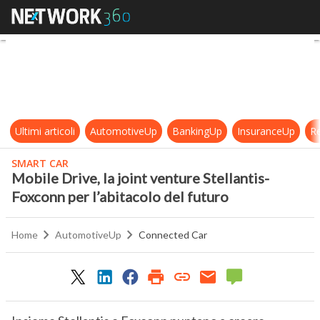
Mobile Drive, la joint venture Stel
Ultimi articoli
AutomotiveUp
BankingUp
InsuranceUp
Re
SMART CAR
Mobile Drive, la joint venture Stellantis-
Foxconn per l’abitacolo del futuro
Home
AutomotiveUp
Connected Car