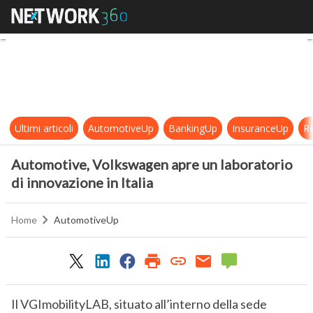
Automotive, Volkswagen apre un lab
Ultimi articoli
AutomotiveUp
BankingUp
InsuranceUp
Re
Automotive, Volkswagen apre un laboratorio
di innovazione in Italia
Home
AutomotiveUp
Il VGImobilityLAB, situato all’interno della sede