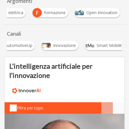
Argomenti
F
Auto elettrica
formazione
Open Innovation
Canali
AutomotiveUp
Innovazione
Smart Mobility
L’intelligenza artificiale per
l’innovazione
Filtra per topic