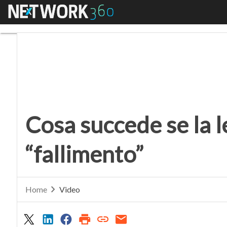
Menu
Cosa succede se la legg
Cosa succede se la l
“fallimento”
Home
Video