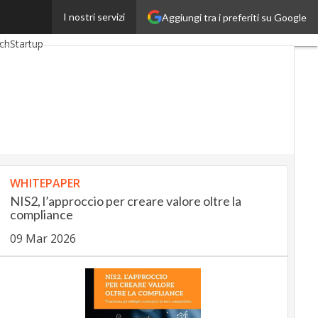
I nostri servizi
Aggiungi tra i preferiti su Google
gUp
InsuranceUp
ch
Startup
WHITEPAPER
NIS2, l’approccio per creare valore oltre la
compliance
09 Mar 2026