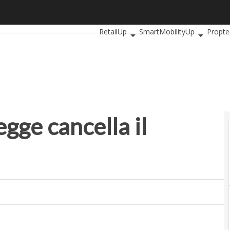
e cancella il “fallimento”
Ultimi articoli
AutomotiveUp
Bankin
RetailUp
SmartMobilityUp
Propte
egge cancella il