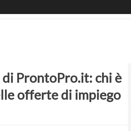
ProntoPro.it: chi è lo startupper “re” delle offerte di impi
di ProntoPro.it: chi è
lle offerte di impiego