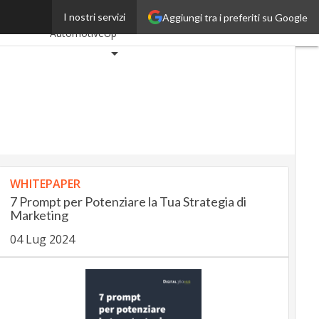
ego online
I nostri servizi
Aggiungi tra i preferiti su Google
Ultimi articoli
AutomotiveUp
BankingUp
InsuranceUp
RetailUp
SmartMobilityUp
Proptech
WHITEPAPER
Startup
7 Prompt per Potenziare la Tua Strategia di
Marketing
04 Lug 2024