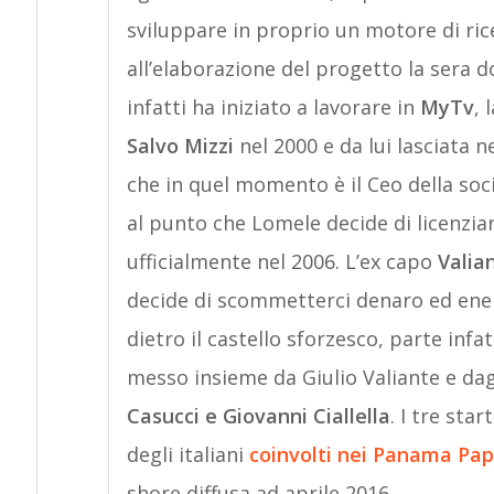
sviluppare in proprio un motore di rice
all’elaborazione del progetto la sera d
infatti ha iniziato a lavorare in
MyTv
, 
Salvo Mizzi
nel 2000 e da lui lasciata
che in quel momento è il Ceo della soci
al punto che Lomele decide di licenziar
ufficialmente nel 2006. L’ex capo
Valia
decide di scommetterci denaro ed energ
dietro il castello sforzesco, parte infa
messo insieme da Giulio Valiante e dagl
Casucci e Giovanni Ciallella
. I tre sta
degli italiani
coinvolti nei Panama Pap
shore diffusa ad aprile 2016.