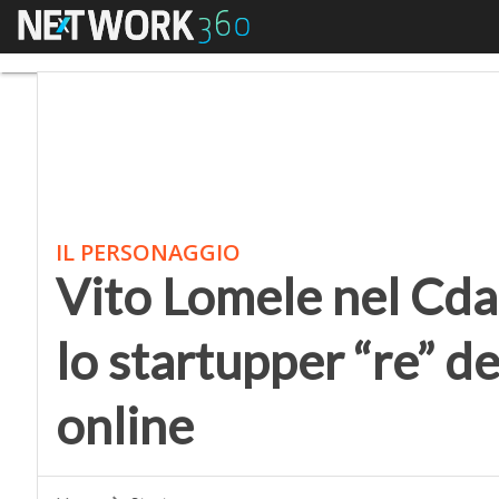
Menu
Vito Lomele nel Cda di 
IL PERSONAGGIO
Vito Lomele nel Cda 
lo startupper “re” de
online