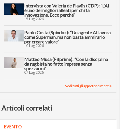
Intervista con Valeria de Flaviis (CDP): “L’AI
è uno dei migliori alleati per chi fa
innovazione. Ecco perché”
15 Lug 2026
Paolo Costa (Spindox): “Un agente AI lavora
come Superman, ma non basta ammirarlo
per creare valore”
10 Lug 2026
Matteo Musa (Fitprime): “Con la disciplina
da rugbista ho fatto impresa senza
spezzarmi”
07 Lug 2026
Vedi tutti gli approfondimenti >
Articoli correlati
EVENTO