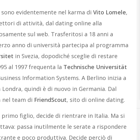
ine sono evidentemente nel karma di
Vito Lomele
,
ttori di attività, dal dating online alla
samente sul web. Trasferitosi a 18 anni a
 terzo anno di università partecipa al programma
sitet
in Svezia, dopodiché sceglie di restare
1995 al 1997 frequenta la
Technische Universität
siness Information Systems. A Berlino inizia a
a Londra, quindi è di nuovo in Germania. Dal
 nel team di
FriendScout
, sito di online dating.
primo figlio, decide di rientrare in Italia. Ma si
ttava: passa inutilmente le serate a rispondere
trante e poco produttiva. Decide perciò di