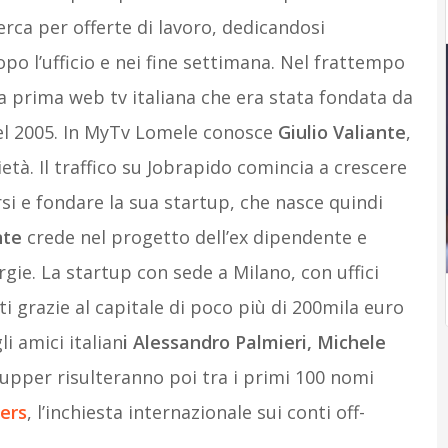
rca per offerte di lavoro, dedicandosi
opo l’ufficio e nei fine settimana. Nel frattempo
la prima web tv italiana che era stata fondata da
 nel 2005. In MyTv Lomele conosce
Giulio Valiante
,
età. Il traffico su Jobrapido comincia a crescere
si e fondare la sua startup, che nasce quindi
nte
crede nel progetto dell’ex dipendente e
ie. La startup con sede a Milano, con uffici
tti grazie al capitale di poco più di 200mila euro
i amici italian
i Alessandro Palmieri, Michele
rtupper risulteranno poi tra i primi 100 nomi
ers
, l’inchiesta internazionale sui conti off-