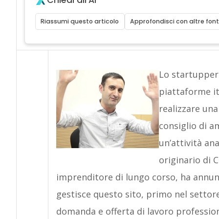
Chiedi all'AI
Riassumi questo articolo
Approfondisci con altre font
Lo startupper 
piattaforme it
realizzare una
consiglio di a
un’attività an
originario di 
imprenditore di lungo corso, ha annunc
gestisce questo sito, primo nel settor
domanda e offerta di lavoro profession