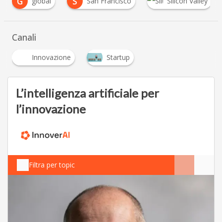
S
San Francisco
Silicon Valley
Venture Ca
…
Canali
Innovazione
Startup
L’intelligenza artificiale per
l’innovazione
Filtra per topic