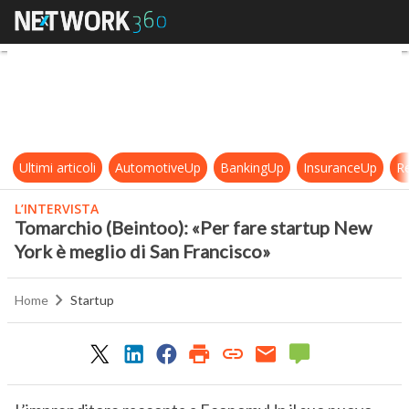
Tomarchio (Beintoo): «Per fare st
Ultimi articoli
AutomotiveUp
BankingUp
InsuranceUp
Re
L’INTERVISTA
Tomarchio (Beintoo): «Per fare startup New
York è meglio di San Francisco»
Home
Startup