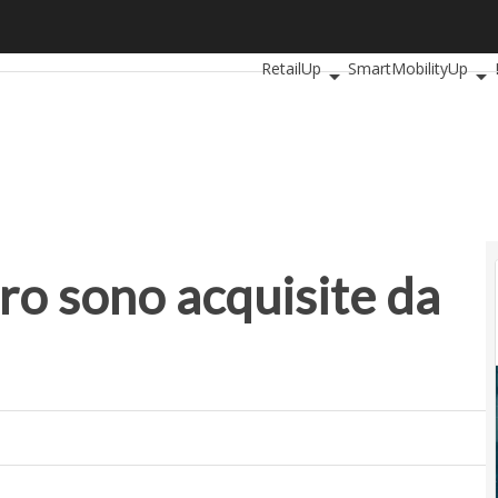
o sono acquisite da aziende Usa
Ultimi articoli
AutomotiveUp
B
RetailUp
SmartMobilityUp
tro sono acquisite da