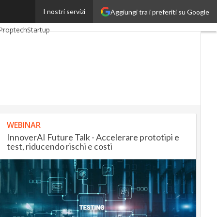
I nostri servizi
Aggiungi tra i preferiti su Google
ankingUp
InsuranceUp
Proptech
Startup
WEBINAR
InnoverAI Future Talk - Accelerare prototipi e
test, riducendo rischi e costi