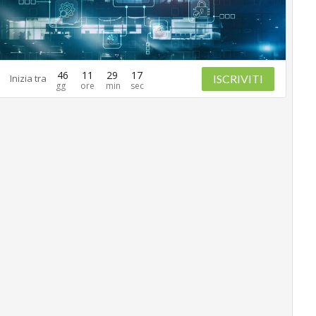
46
11
29
16
ISCRIVITI
Inizia tra