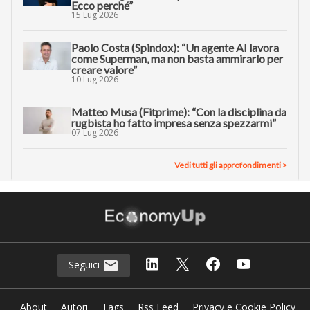
Ecco perché”
15 Lug 2026
Paolo Costa (Spindox): “Un agente AI lavora
come Superman, ma non basta ammirarlo per
creare valore”
10 Lug 2026
Matteo Musa (Fitprime): “Con la disciplina da
rugbista ho fatto impresa senza spezzarmi”
07 Lug 2026
Vedi tutti gli approfondimenti >
Seguici
About
Autori
Tags
Rss Feed
Privacy e Cookie Policy