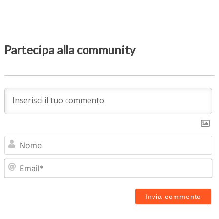
Partecipa alla community
N
Em