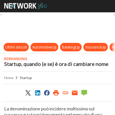
Startup, quando (e se) è ora di ca
Ultimi articoli
AutomotiveUp
BankingUp
InsuranceUp
Re
REBRANDING
Startup, quando (e se) è ora di cambiare nome
Home
Startup
La denominazione può incidere moltissimo sul
successo e sul posizionamento nel mercato di una