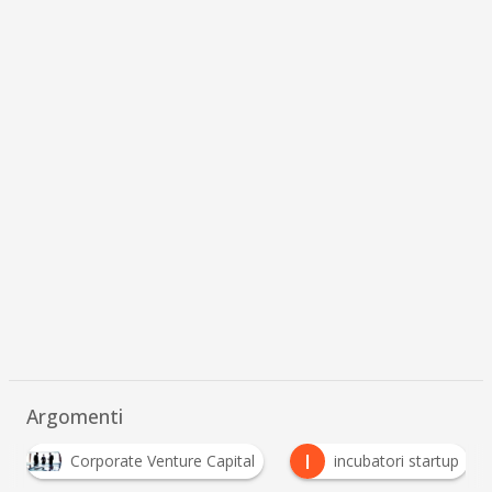
Argomenti
I
S
rate Venture Capital
incubatori startup
Sky