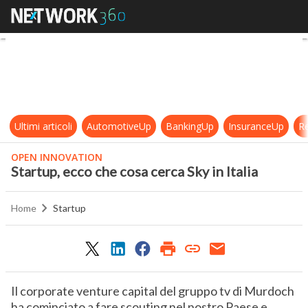
Startup, ecco che cosa cerca Sky in 
Ultimi articoli
AutomotiveUp
BankingUp
InsuranceUp
Re
OPEN INNOVATION
Startup, ecco che cosa cerca Sky in Italia
Home
Startup
Il corporate venture capital del gruppo tv di Murdoch
ha cominciato a fare scouting nel nostro Paese e